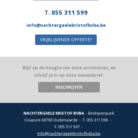
T.
055 311 599
info@nachtergaelekristofbvba.be
VRIJBLIJVENDE OFFERTE?
Blijf op de hoogte van onze activiteiten, en
schrijf je in op onze nieuwsbrief.
INSCHRIJVEN
NACHTERGAELE KRISTOF BVBA
Bedrijvenpark
Coupure 6
9700 Oudenaarde
T.
055 311 599
-
F. 055 311 597
info@nachtergaelekristofbvba.be