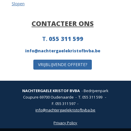
Slopen
CONTACTEER ONS
T.
055 311 599
info@nachtergaelekristofbvba.be
VRIJBLIJVENDE OFFERTE?
NACHTERGAELE KRISTOF BVBA
Bedrijvenpark
Coupure 6
9700 Oudenaarde
T.
055 311 599
-
F. 055 311 597
info@nachtergaelekristofbvba.be
Privacy Policy