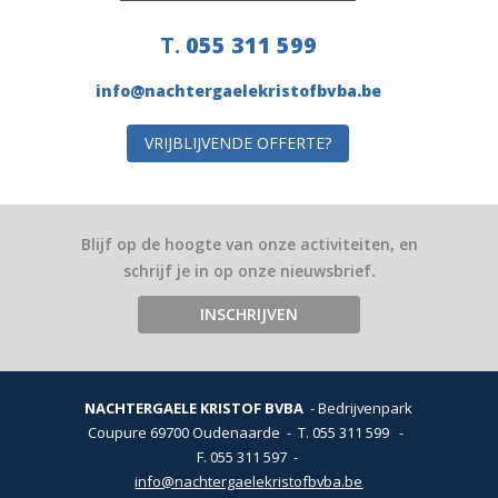
T.
055 311 599
info@nachtergaelekristofbvba.be
VRIJBLIJVENDE OFFERTE?
Blijf op de hoogte van onze activiteiten, en
schrijf je in op onze nieuwsbrief.
INSCHRIJVEN
NACHTERGAELE KRISTOF BVBA
Bedrijvenpark
Coupure 6
9700 Oudenaarde
T.
055 311 599
-
F. 055 311 597
info@nachtergaelekristofbvba.be